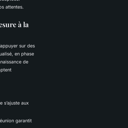
s attentes.
esure à la
s’appuyer sur des
ualisé, en phase
nnaissance de
mptent
e s’ajuste aux
Réunion garantit