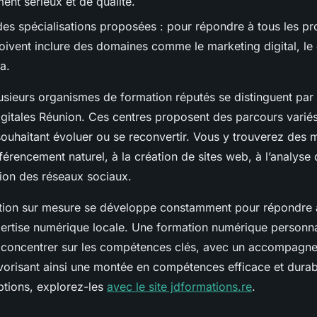
ent sérieux et de qualité.
des spécialisations proposées : pour répondre à tous les prof
oivent inclure des domaines comme le marketing digital, l
a.
usieurs organismes de formation réputés se distinguent par 
igitales Réunion. Ces centres proposent des parcours varié
souhaitant évoluer ou se reconvertir. Vous y trouverez des
érencement naturel, à la création de sites web, à l’analys
tion des réseaux sociaux.
mation sur mesure se développe constamment pour répondre
pertise numérique locale. Une formation numérique personn
 concentrer sur les compétences clés, avec un accompagn
avorisant ainsi une montée en compétences efficace et durab
ptions, explorez-les
avec le site jdformations.re
.