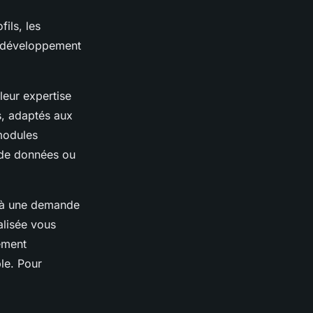
ils, les
e développement
leur expertise
s, adaptés aux
 modules
e de données ou
 à une demande
alisée vous
ement
le. Pour