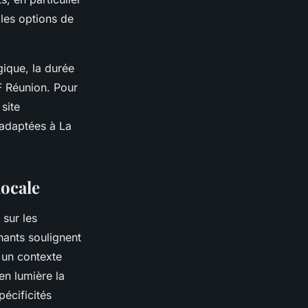
 les options de
gique, la durée
F Réunion. Pour
site
 adaptées à La
locale
 sur les
ants soulignent
 un contexte
en lumière la
écificités