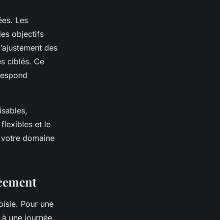
ées. Les
es objectifs
l’ajustement des
s ciblés. Ce
rrespond
isables,
flexibles et le
t votre domaine
ncement
oisie. Pour une
s à une journée,