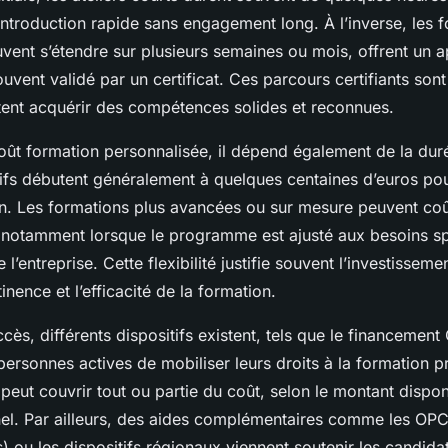
introduction rapide sans engagement long. À l’inverse, les 
uvent s’étendre sur plusieurs semaines ou mois, offrent un 
uvent validé par un certificat. Ces parcours certifiants son
tent acquérir des compétences solides et reconnues.
oût formation personnalisée, il dépend également de la dur
ifs débutent généralement à quelques centaines d’euros pou
ion. Les formations plus avancées ou sur mesure peuvent coû
s, notamment lorsque le programme est ajusté aux besoins s
 l’entreprise. Cette flexibilité justifie souvent l’investissemen
inence et l’efficacité de la formation.
’accès, différents dispositifs existent, tels que le financemen
ersonnes actives de mobiliser leurs droits à la formation p
eut couvrir tout ou partie du coût, selon le montant disponi
l. Par ailleurs, des aides complémentaires comme les OP
ou les dispositifs régionaux viennent soutenir les candidats