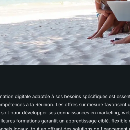
eures formations
ation digitale adaptée à ses besoins spécifiques est essent
mpétences à la Réunion. Les offres sur mesure favorisent 
 à la réunion
e soit pour développer ses connaissances en marketing, web
illeures formations garantit un apprentissage ciblé, flexible e
nnels locaux, tout en offrant des solutions de financement