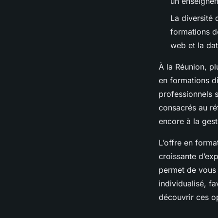
un enseignem
La diversité 
formations d
web et la dat
À la Réunion, pl
en formations d
professionnels 
consacrés au réf
encore à la ges
L’offre en for
croissante d’ex
permet de vous
individualisé, f
découvrir ces o