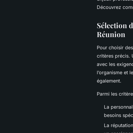
Lya
•
6 octobre 2025
•
7 min de lecture
Découvrez comme
Sélection d
Réunion
Pour choisir des
critères précis.
avec les exigen
l’organisme et l
également.
Parmi les critère
La personnal
besoins spéc
La réputation