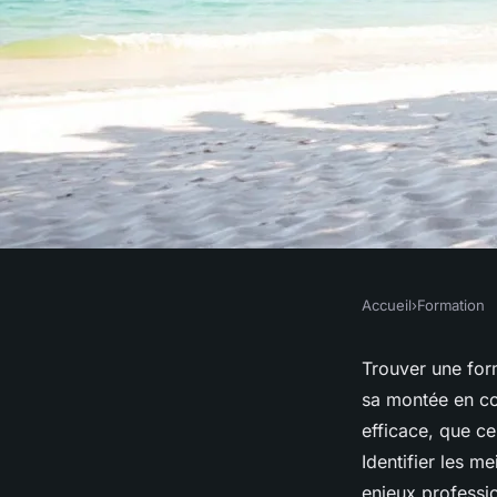
Accueil
›
Formation
FORMATION
Découvrez les meill
Trouver une form
sa montée en co
digitales sur mesure
efficace, que c
Identifier les me
enjeux professio