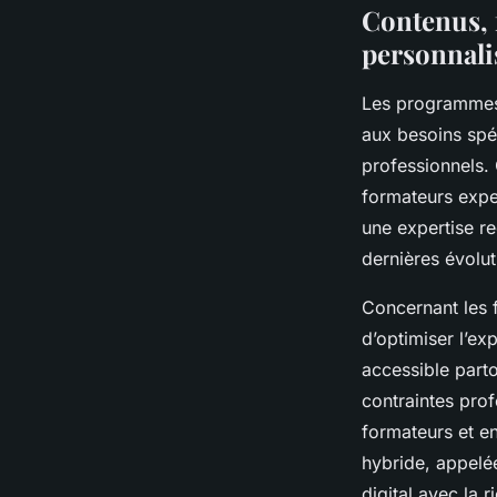
Contenus, 
personnali
Les programmes 
aux besoins spéc
professionnels.
formateurs exper
une expertise r
dernières évolut
Concernant les f
d’optimiser l’ex
accessible parto
contraintes profe
formateurs et en
hybride, appelé
digital avec la 