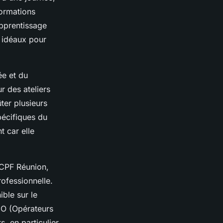
formations
apprentissage
t idéaux pour
ée et du
r des ateliers
ter plusieurs
pécifiques du
t car elle
t CPF Réunion,
rofessionnelle.
ble sur le
CO (Opérateurs
, en particulier