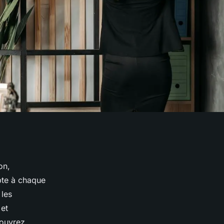
on,
apte à chaque
 les
 et
couvrez