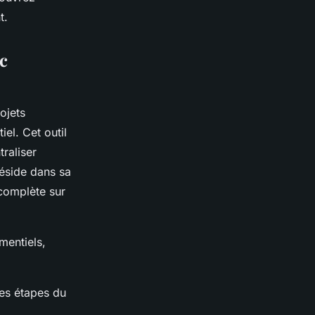
t.
ec
ojets
l. Cet outil
raliser
réside dans sa
 complète sur
mentiels,
ntes étapes du