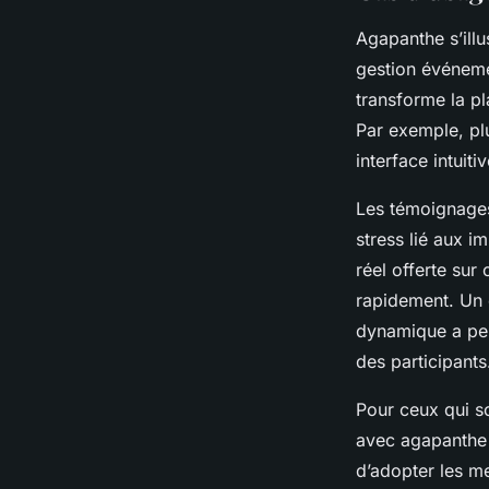
Agapanthe s’ill
gestion événeme
transforme la pla
Par exemple, plu
interface intuiti
Les témoignages 
stress lié aux i
réel offerte sur
rapidement. Un 
dynamique a perm
des participants
Pour ceux qui s
avec agapanthe 
d’adopter les me