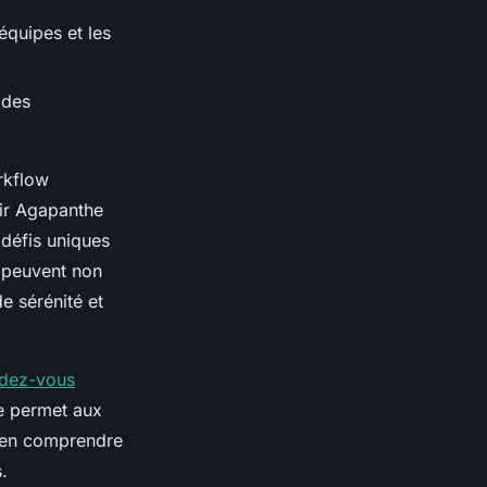
équipes et les
 des
rkflow
sir Agapanthe
 défis uniques
r peuvent non
e sérénité et
dez-vous
e permet aux
 d’en comprendre
.