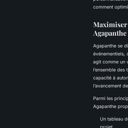
Lya
•
2 octobre 2025
•
7 min de lecture
comment optimis
Maximiser l
Agapanthe
Agapanthe se di
événementiels, 
agit comme un vé
l’ensemble des t
capacité à autom
l’avancement de
Parmi les princi
Agapanthe prop
Un tableau de
projet.