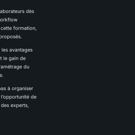
laborateurs dès
workflow
cette formation,
 proposés.
r les avantages
t le gain de
aramétrage du
e.
pas à organiser
l’opportunité de
 des experts,