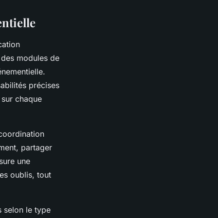
ntielle
cation
re des modules de
énementielle.
abilités précises
é sur chaque
 coordination
ment, partager
ssure une
es oublis, tout
 selon le type