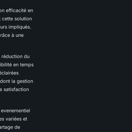
n efficacité en
cette solution
teurs impliqués.
grâce à une
a réduction du
ibilité en temps
éclairées
ont la gestion
a satisfaction
s evenementiel
s variées et
partage de