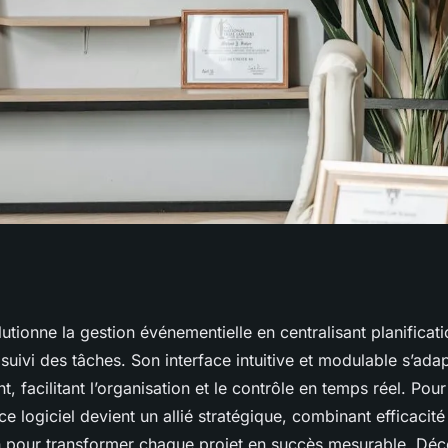
ts avec agapanthe
tionne la gestion événementielle en centralisant planificati
 suivi des tâches. Son interface intuitive et modulable s’ad
nementielle
, facilitant l’organisation et le contrôle en temps réel. Pour
ce logiciel devient un allié stratégique, combinant efficacité
n pour transformer chaque projet en succès mesurable. Dé