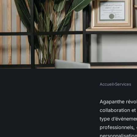
Accueil
›
Services
SERVICES
Optimisez vos proje
Agapanthe révolu
collaboration et
dans la gestion évé
type d’événement
professionnels, 
personnalisatio