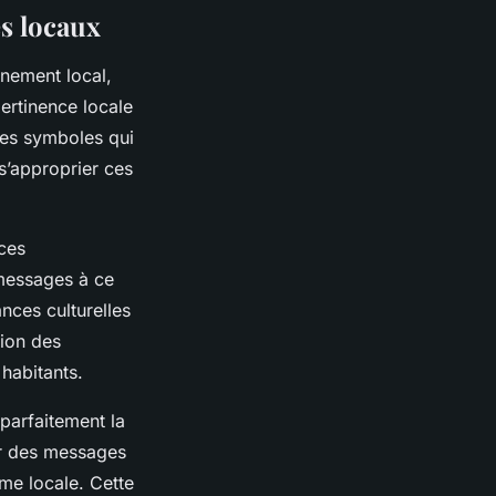
es locaux
nement local,
ertinence locale
 les symboles qui
 s’approprier ces
nces
 messages à ce
ances culturelles
tion des
habitants.
parfaitement la
er des messages
âme locale. Cette