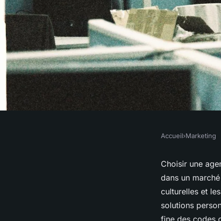
Accueil
›
Marketing
MARKETING
Choisir une agence
Choisir une age
dans un marché
à marseille : 5 raiso
culturelles et l
solutions person
fine des codes c