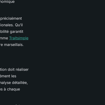
conomique
e précisément
ionales. Qu’il
ilité garantit
comme
Traitsimple
re marseillais.
ion doit réaliser
sément les
nalyse détaillée,
es à chaque