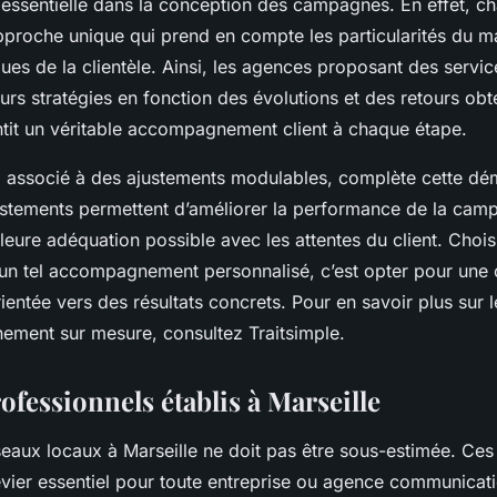
st essentielle dans la conception des campagnes. En effet, c
roche unique qui prend en compte les particularités du ma
ues de la clientèle. Ainsi, les agences proposant des servi
eurs stratégies en fonction des évolutions et des retours ob
tit un véritable accompagnement client à chaque étape.
er, associé à des ajustements modulables, complète cette dé
stements permettent d’améliorer la performance de la cam
lleure adéquation possible avec les attentes du client. Choi
r un tel accompagnement personnalisé, c’est opter pour une 
entée vers des résultats concrets. Pour en savoir plus sur 
ment sur mesure, consultez Traitsimple.
fessionnels établis à Marseille
seaux locaux à Marseille ne doit pas être sous-estimée. Ces
levier essentiel pour toute entreprise ou agence communicat