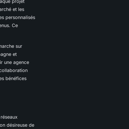
haque projet
rché et les
ces personnalisés
tenus. Ce
marche sur
pagne et
sir une agence
collaboration
les bénéfices
 réseaux
ion désireuse de