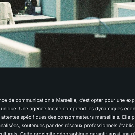
 de communication
nce de communication à Marseille, c’est opter pour une exp
 unique. Une agence locale comprend les dynamiques éco
ns clés
es attentes spécifiques des consommateurs marseillais. Elle
nalisées, soutenues par des réseaux professionnels établis 
ulturels. Cette proximité géographique garantit aussi une ré