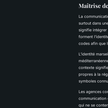
Maîtrise d
La communicatio
surtout dans une
signifie intégre
forment l’identi
codes afin que 
L’identité marse
méditerranéenne
contexte signifie
propres à la rég
symboles connus
Les agences com
communication c
qui ne se conten