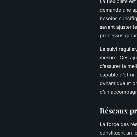
La flexibilité e
demande une app
besoins spécifiq
savent ajuster l
processus garan
Le suivi réguli
mesure. Ces aju
d’assurer la mei
capable d’offri
dynamique et ori
d’un accompagne
Réseaux pro
La force des ré
constituent un 