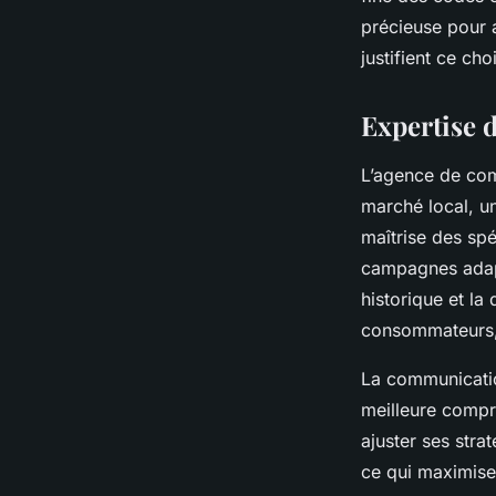
Lya
•
1 octobre 2025
•
5 min de lecture
précieuse pour 
justifient ce cho
Expertise 
L’agence de com
marché local, u
maîtrise des spé
campagnes adapt
historique et la 
consommateurs, f
La communicatio
meilleure compré
ajuster ses stra
ce qui maximise 