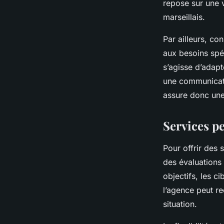
repose sur une v
marseillais.
Par ailleurs, c
aux besoins spéc
s’agisse d’adapte
une communicati
assure donc une e
Services p
Pour offrir des 
des évaluations 
objectifs, les ci
l’agence peut r
situation.