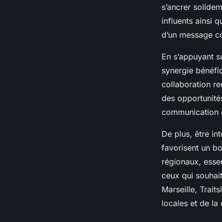
s’ancrer solidem
influents ainsi 
d’un message co
En s’appuyant s
synergie bénéfiq
collaboration re
des opportunit
communication c
De plus, être in
favorisent un bo
régionaux, essen
ceux qui souhai
Marseille, Trait
locales et de la