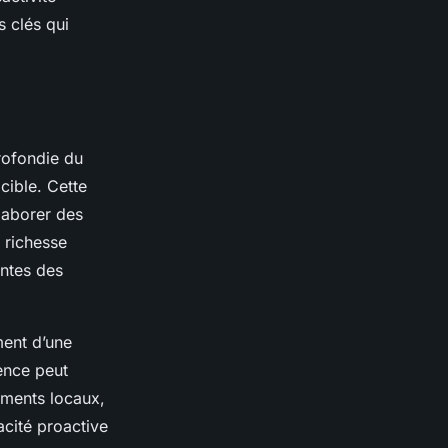
 clés qui
rofondie du
cible. Cette
élaborer des
 richesse
entes des
ent d’une
ence peut
ements locaux,
acité proactive