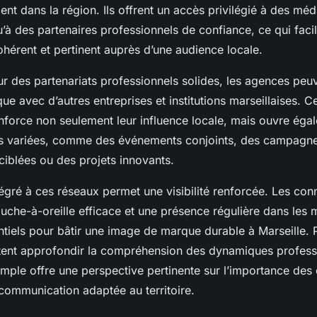
ent dans la région. Ils offrent un accès privilégié à des mé
qu’à des partenaires professionnels de confiance, ce qui facili
hérent et pertinent auprès d’une audience locale.
ur des partenariats professionnels solides, les agences peu
ue avec d’autres entreprises et institutions marseillaises. C
nforce non seulement leur influence locale, mais ouvre égal
és variées, comme des événements conjoints, des campagn
iblées ou des projets innovants.
tégré à ces réseaux permet une visibilité renforcée. Les con
uche-à-oreille efficace et une présence régulière dans les 
tiels pour bâtir une image de marque durable à Marseille. P
tent approfondir la compréhension des dynamiques profess
simple offre une perspective pertinente sur l’importance des
 communication adaptée au territoire.