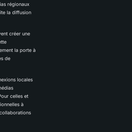
dias régionaux
te la diffusion
vent créer une
ette
ement la porte à
es de
nexions locales
médias
our celles et
ionnelles à
 collaborations