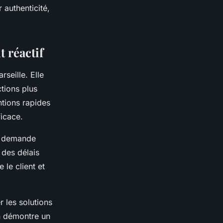
 authenticité,
 réactif
seille. Elle
ctions plus
ntions rapides
ficace.
ne demande
 des délais
 le client et
 les solutions
n démontre un