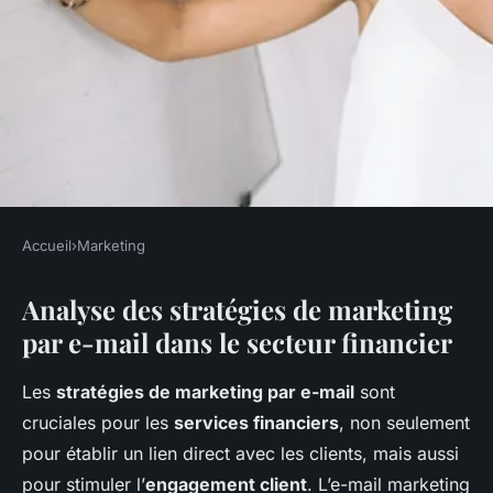
Accueil
›
Marketing
MARKETING
Analyse des stratégies de marketing
Top Stratégies de Marketing
par e-mail dans le secteur financier
par E-mail pour Maximiser
l"Impact des Services
Les
stratégies de marketing par e-mail
sont
Financiers
cruciales pour les
services financiers
, non seulement
pour établir un lien direct avec les clients, mais aussi
Lya
•
8 janvier 2025
•
6 min de lecture
pour stimuler l’
engagement client
. L’e-mail marketing