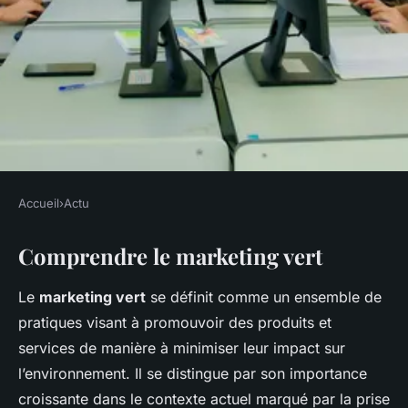
Accueil
›
Actu
ACTU
Comprendre le marketing vert
Marketing vert : comment être
authentique et éviter le
Le
marketing vert
se définit comme un ensemble de
greenwashing
pratiques visant à promouvoir des produits et
services de manière à minimiser leur impact sur
Lya
•
8 janvier 2025
•
5 min de lecture
l’environnement. Il se distingue par son importance
croissante dans le contexte actuel marqué par la prise