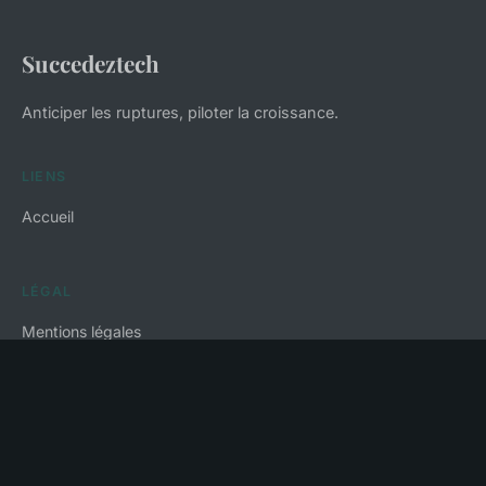
Succedeztech
Anticiper les ruptures, piloter la croissance.
LIENS
Accueil
LÉGAL
Mentions légales
Contact
© 2026 Succedeztech. Tous droits réservés.